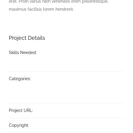
erat. Proin varius nibh venenatis enim pellentesque,
maximus facilisis lorem hendrerit.
Project Details
Skills Needed:
User Interface
Web Development
Wordpress
Categories:
Branding
Design
Mobile
WordPress
Project URL:
Project URL
Copyright:
Copyright URL